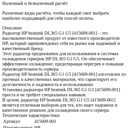
Наличный и безналичный расчёт
Различные виды расчёта, чтобы каждый смог выбрать
наиболее подходящий для себя способ оплаты.
Описание
Радиатор HP heatsink DL365 G1 G5 [415609-001] – это
высококачественный продукт от известного производителя
HP, который зарекомендовал себя на рынке как надежный и
качественный бренд.
Этот радиатор предназначен для использования в системах
охлаждения серверов HP DL365 G1 G5. Он обеспечивает
эффективное охлаждение, предотвращая перегрев и повышая
производительность сервера.
Радиатор HP heatsink DL365 G1 G5 [415609-001] изготовлен из
прочных и качественных материалов, что гарантирует его
долговечность и надежность в использовании.
Установка радиатора HP heatsink DL365 G1 G5 [415609-001]
проста и не требует специальных навыков.
В целом, радиатор HP heatsink DL365 G1 G5 [415609-001]
является отличным выбором для тех, кто ищет надежное и
качественное решение для охлаждения своего сервера.
Технические характеристики
Артикул
415609-001
Производитель
HP