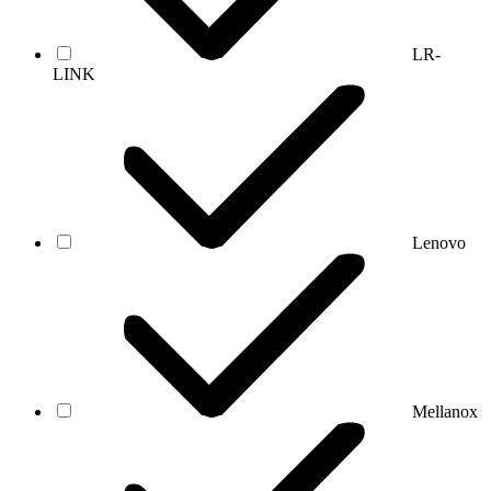
LR-
LINK
Lenovo
Mellanox