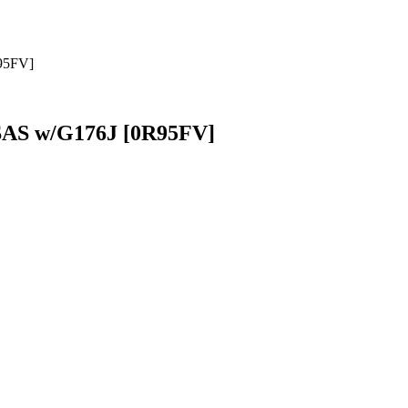
95FV]
SAS w/G176J [0R95FV]